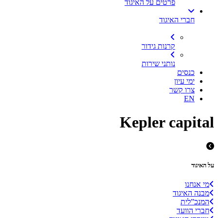
פרטים על האיגוד
חברי האיגוד
קרנות גידור
נותני שירות
כנסים
ימי עיון
צרו קשר
EN
Kepler capital
על האיגוד
מי אנחנו
מבנה האיגוד
המנכ”לית
חברי הוועד