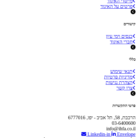
מייסדי האיגוד
פרטים על האיגוד
קישורים
כנסים וימי עיון
חברי האיגוד
כללי
תנאי שימוש
מדיניות פרטיות
הצהרת נגישות
צרו קשר
פרטי התקשרות
הרכבת, 58, תל אביב - יפו, 6777016
03-6400600
info@ihfa.co.il
Linkedin-in
Envelope