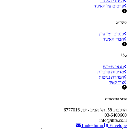
מייסדי האיגוד
פרטים על האיגוד
קישורים
כנסים וימי עיון
חברי האיגוד
כללי
תנאי שימוש
מדיניות פרטיות
הצהרת נגישות
צרו קשר
פרטי התקשרות
הרכבת, 58, תל אביב - יפו, 6777016
03-6400600
info@ihfa.co.il
Linkedin-in
Envelope